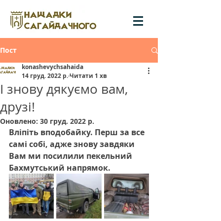
Пост
konashevychsahaida
14 груд. 2022 р.
Читати 1 хв
І знову дякуємо вам,
друзі!
Оновлено:
30 груд. 2022 р.
Вліпіть вподобайку. Перш за все 
самі собі, адже знову завдяки 
Вам ми посилили пекельний 
Бахмутський напрямок. 