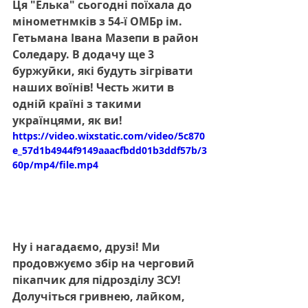
Ця "Елька" сьогодні поїхала до 
мінометнмків з 54-ї ОМБр ім. 
Гетьмана Івана Мазепи в район 
Соледару. В додачу ще 3 
буржуйки, які будуть зігрівати 
наших воїнів! Честь жити в 
одній країні з такими 
українцями, як ви!
https://video.wixstatic.com/video/5c870
e_57d1b4944f9149aaacfbdd01b3ddf57b/3
60p/mp4/file.mp4
Ну і нагадаємо, друзі! Ми 
продовжуємо збір на черговий 
пікапчик для підрозділу ЗСУ! 
Долучіться гривнею, лайком, 