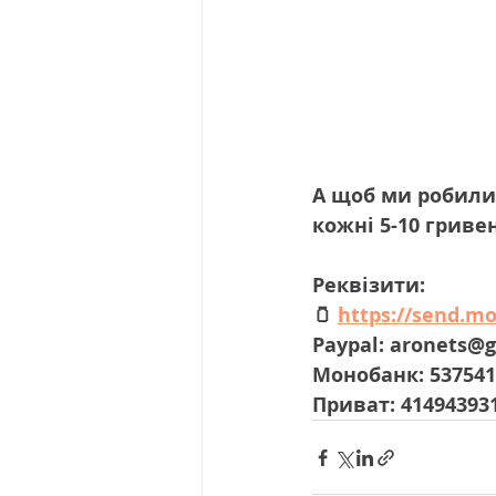
А щоб ми робили 
кожні 5-10 гриве
Реквізити:
🫙 
https://send.m
Paypal: aronets@
Монобанк: 537541
Приват: 41494393