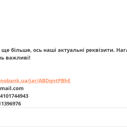
ще більше, ось наші актуальні реквізити. Наг
нь важливі!
onobank.ua/jar/ABDqntPBhE
gmail.com
4101744943
11396976