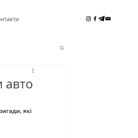
ОНТАКТИ
 авто
игади, які 