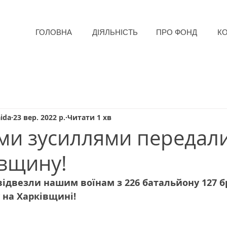
ГОЛОВНА
ДІЯЛЬНІСТЬ
ПРО ФОНД
К
ida
23 вер. 2022 р.
Читати 1 хв
ми зусиллями передали
івщину!
відвезли нашим воїнам з 226 батальйону 127 бр
 на Харківщині!