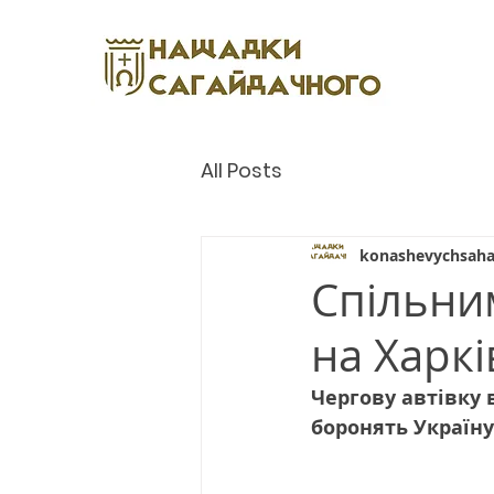
All Posts
konashevychsaha
Спільни
на Харк
Чергову автівку 
боронять Україну