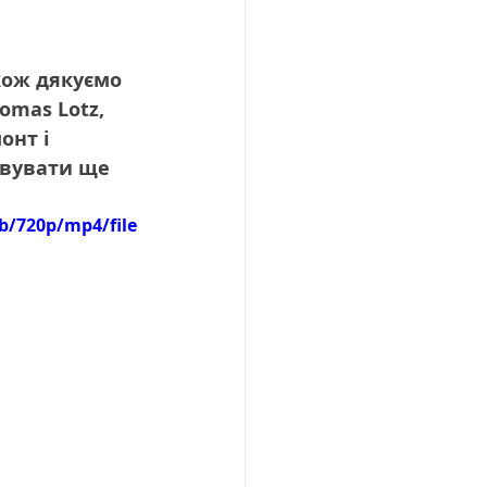
кож дякуємо 
omas Lotz, 
онт і 
овувати ще 
b/720p/mp4/file