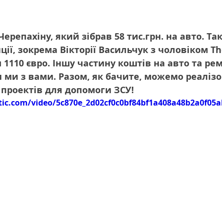
ерепахіну, який зібрав 58 тис.грн. на авто. Та
ції, зокрема Вікторії Васильчук з чоловіком Th
 1110 євро. Іншу частину коштів на авто та рем
и ми з вами. Разом, як бачите, можемо реаліз
 проектів для допомоги ЗСУ!
atic.com/video/5c870e_2d02cf0c0bf84bf1a408a48b2a0f05a