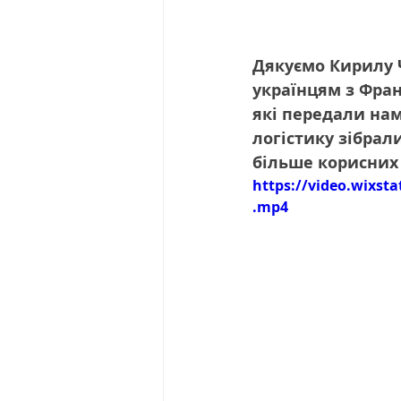
Дякуємо Кирилу Ч
українцям з Фран
які передали нам
логістику зібрал
більше корисних
https://video.wixst
.mp4