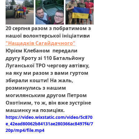
20 серпня разом з побратимом з 
нашої волонтерської ініціативи 
"Нащадків Сагайдачного"
Юрієм Клебаном  передали 
другу Кроту зі 110 Батальйону 
Луганської ТРО чергову автівку, 
на яку ми разом з вами гуртом 
збирали кошти! На жаль, 
розминулись з нашим 
могилянським другом Петром 
Охотіним, то ж, він вже зустріне 
машинку на позиціях.
https://video.wixstatic.com/video/5c870
e_42ead80062b84131ae280366ac8497f4/7
20p/mp4/file.mp4