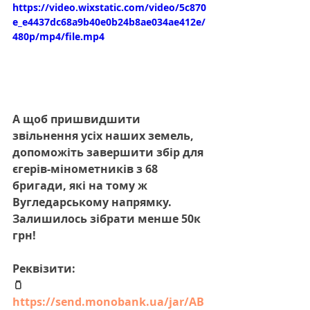
https://video.wixstatic.com/video/5c870
e_e4437dc68a9b40e0b24b8ae034ae412e/
480p/mp4/file.mp4
А щоб пришвидшити 
звільнення усіх наших земель, 
допоможіть завершити збір для 
єгерів-мінометників з 68 
бригади, які на тому ж 
Вугледарському напрямку. 
Залишилось зібрати менше 50к 
грн!
Реквізити:
🫙 
https://send.monobank.ua/jar/AB