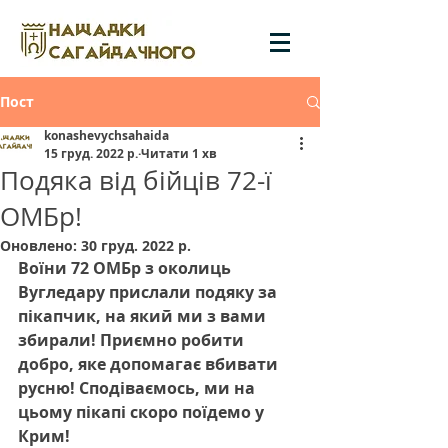
Пост
konashevychsahaida
15 груд. 2022 р.
Читати 1 хв
Подяка від бійців 72-ї
ОМБр!
Оновлено:
30 груд. 2022 р.
Воїни 72 ОМБр з околиць 
Вугледару прислали подяку за 
пікапчик, на який ми з вами 
збирали! Приємно робити 
добро, яке допомагає вбивати 
русню! Сподіваємось, ми на 
цьому пікапі скоро поїдемо у 
Крим!