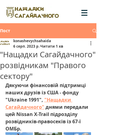
Пост
konashevychsahaida
6 серп. 2023 р.
Читати 1 хв
"Нащадки Сагайдачного"
розвідникам "Правого
сектору"
Дякуючи фінансовій підтримці 
наших друзів із США - фонду 
"Ukraine 1991", 
"Нащадки 
Сагайдачного"
 днями передали 
цей Nissan X-Trail підрозділу 
розвідників-правосеків із 67-ї 
ОМБр.