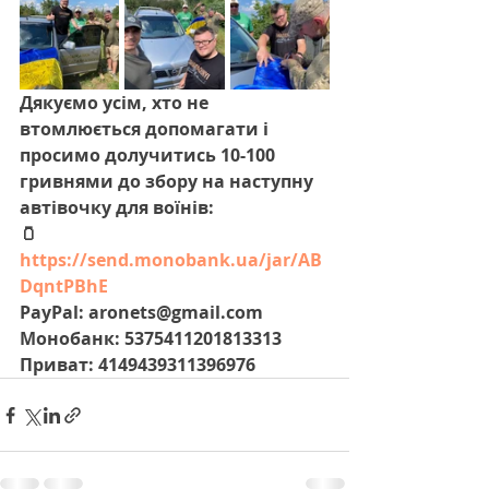
Дякуємо усім, хто не 
втомлюється допомагати і 
просимо долучитись 10-100 
гривнями до збору на наступну 
автівочку для воїнів:
🫙 
https://send.monobank.ua/jar/AB
DqntPBhE
PayPal: aronets@gmail.com
Монобанк: 5375411201813313
Приват: 4149439311396976 