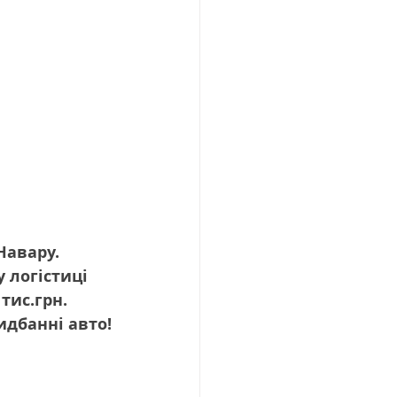
Навару. 
 логістиці 
тис.грн. 
идбанні авто!