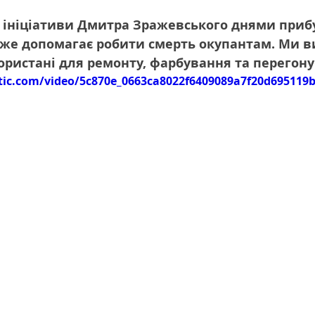
з ініціативи Дмитра Зражевського днями прибу
вже допомагає робити смерть окупантам. Ми в
користані для ремонту, фарбування та перегону 
atic.com/video/5c870e_0663ca8022f6409089a7f20d695119