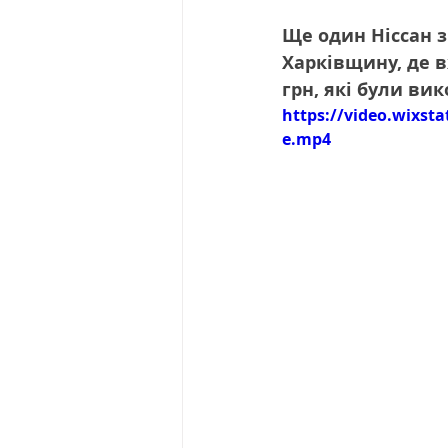
Ще один Ніссан 
Харківщину, де 
грн, які були ви
https://video.wixst
e.mp4