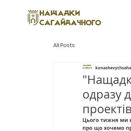
All Posts
konashevychsaha
"Нащадк
одразу 
проекті
Цього тижня ми в
про що хочемо п