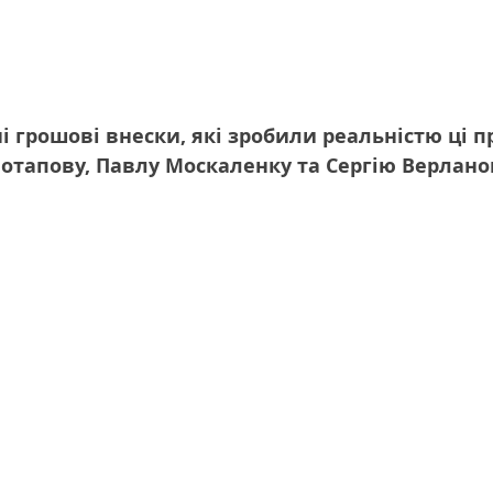
і грошові внески, які зробили реальністю ці п
отапову, Павлу Москаленку та Сергію Верлано