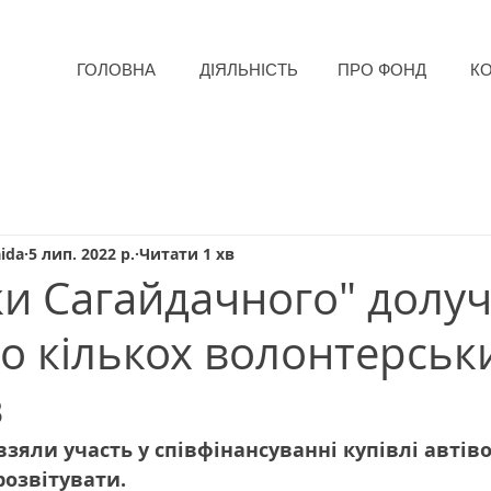
ГОЛОВНА
ДІЯЛЬНІСТЬ
ПРО ФОНД
К
ida
5 лип. 2022 р.
Читати 1 хв
и Сагайдачного" долу
до кількох волонтерськ
в
зяли участь у співфінансуванні купівлі автіво
розвітувати.