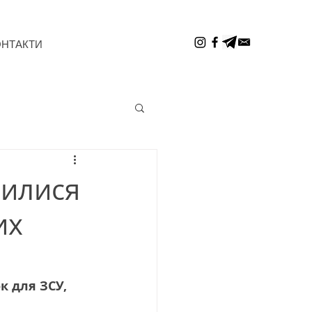
ОНТАКТИ
чилися
их
к для ЗСУ, 