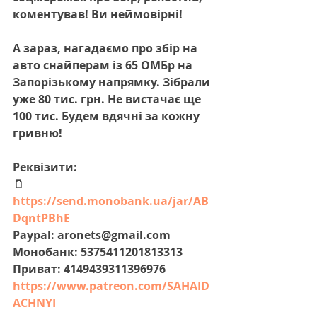
коментував! Ви неймовірні!
А зараз, нагадаємо про збір на 
авто снайперам із 65 ОМБр на 
Запорізькому напрямку. Зібрали 
уже 80 тис. грн. Не вистачає ще 
100 тис. Будем вдячні за кожну 
гривню!
Реквізити:
🫙 
https://send.monobank.ua/jar/AB
DqntPBhE
Paypal: aronets@gmail.com
Монобанк: 5375411201813313
Приват: 4149439311396976
https://www.patreon.com/SAHAID
ACHNYI