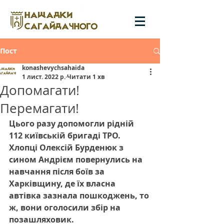
Пост
konashevychsahaida
1 лист. 2022 р.
Читати 1 хв
Допомагати!
Перемагати!
Цього разу допомогли рідній 
112 київській бригаді ТРО. 
Хлопці Олексій Бурденюк з 
сином Андрієм повернулись на 
навчання після боїв за 
Харківщину, де їх власна 
автівка зазнала пошкоджень, то 
ж, вони оголосили збір на 
позашляховик. 