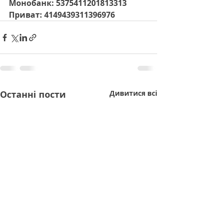
Монобанк: 5375411201813313
Приват: 4149439311396976
Останні пости
Дивитися всі