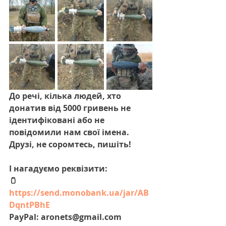
До речі, кілька людей, хто 
донатив від 5000 гривень не 
ідентифіковані або не 
повідомили нам свої імена. 
Друзі, не соромтесь, пишіть!
І нагадуємо реквізити:
🫙 
https://send.monobank.ua/jar/AB
DqntPBhE
PayPal: aronets@gmail.com