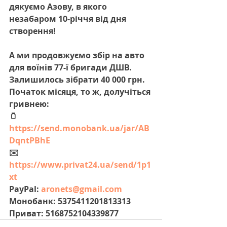
дякуємо Азову, в якого 
незабаром 10-річчя від дня 
створення!
А ми продовжуємо збір на авто 
для воїнів 77-ї бригади ДШВ. 
Залишилось зібрати 40 000 грн. 
Початок місяця, то ж, долучіться 
гривнею:
🫙 
https://send.monobank.ua/jar/AB
DqntPBhE
✉️ 
https://www.privat24.ua/send/1p1
xt
PayPal: 
aronets@gmail.com
Монобанк: 5375411201813313
Приват: 5168752104339877