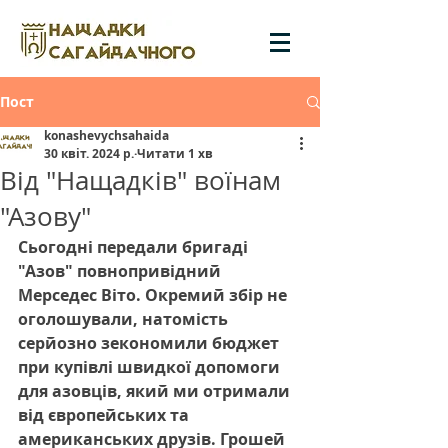
Пост
konashevychsahaida
30 квіт. 2024 р.
Читати 1 хв
Від "Нащадків" воїнам
"Азову"
Сьогодні передали бригаді 
"Азов" повнопривідний 
Мерседес Віто. Окремий збір не 
оголошували, натомість 
серйозно зекономили бюджет 
при купівлі швидкої допомоги 
для азовців, який ми отримали 
від європейських та 
американських друзів. Грошей 