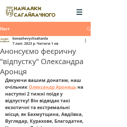
Пост
konashevychsahaida
7 лип. 2023 р.
Читати 1 хв
Анонсуємо феєричну
"відпустку" Олександра
Аронця
Дякуючи вашим донатам, наш 
очільник 
Олександр Аронець
 на 
наступні 2 тижні поїде у 
відпустку! Він відвідає такі 
екзотичні та екстремальні 
місця, як Бахмутщина, Авдіївка, 
Вугледар, Курахове, Благодатне, 