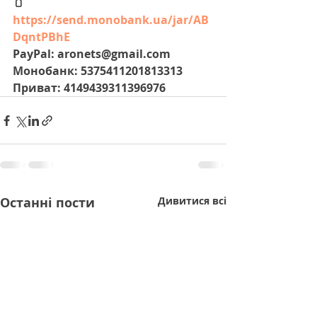
🫙 
https://send.monobank.ua/jar/AB
DqntPBhE
PayPal: aronets@gmail.com
Монобанк: 5375411201813313
Приват: 4149439311396976 
Останні пости
Дивитися всі