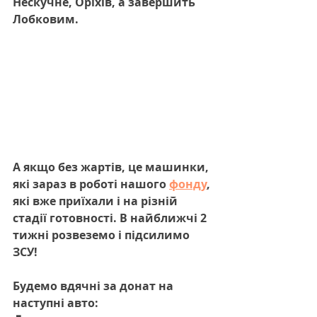
Нескучне, Оріхів, а завершить 
Лобковим.
А якщо без жартів, це машинки, 
які зараз в роботі нашого 
фонду
, 
які вже приїхали і на різній 
стадії готовності. В найближчі 2 
тижні розвеземо і підсилимо 
ЗСУ!
Будемо вдячні за донат на 
наступні авто: