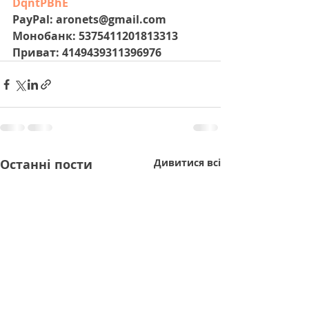
DqntPBhE
PayPal: aronets@gmail.com
Монобанк: 5375411201813313
Приват: 4149439311396976
Останні пости
Дивитися всі