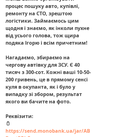
процес пошуку авто, купівлі, 
ремонту на СТО, зрештою 
логістики. Займаємось цим 
щодня і знаємо, як інколи пухне 
від усього голова, тож щира 
подяка Ігорю і всім причетним!
Нагадаємо, збираємо на 
чергову автівку для ЗСУ. Є 40 
тисяч з 300-сот. Кожні ваші 10-50-
200 гривень, це в прямому сенсі 
куля в окупанта, як і було у 
випадку зі збором, результат 
якого ви бачите на фото.
Реквізити:
🫙 
https://send.monobank.ua/jar/AB