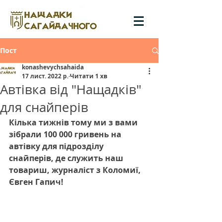
Пост
konashevychsahaida
17 лист. 2022 р.
Читати 1 хв
Автівка від "Нащадків"
для снайперів
Кілька тижнів тому ми з вами 
зібрали 100 000 гривень на 
автівку для підрозділу 
снайперів, де служить наш 
товариш, журналіст з Коломиї, 
Євген Гапич!