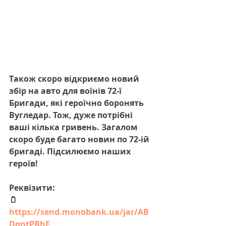
Також скоро відкриємо новий 
збір на авто для воїнів 72-ї 
Бригади, які героїчно боронять 
Вугледар. Тож, дуже потрібні 
ваші кілька гривень. Загалом 
скоро буде багато новин по 72-ій 
бригаді. Підсилюємо наших 
героїв!
Реквізити:
🫙 
https://send.monobank.ua/jar/AB
DqntPBhE